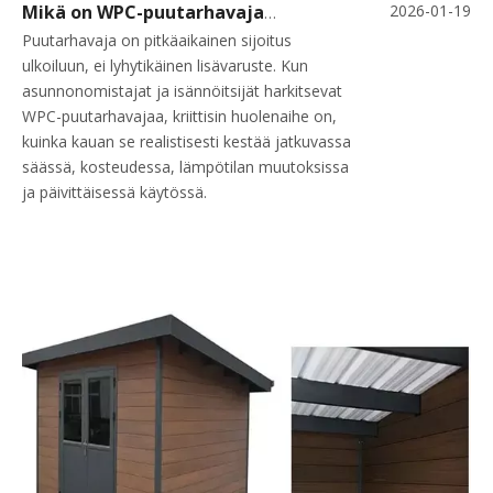
2026-01-19
Mikä on WPC-puutarhavajan odotettavissa oleva elinikä?
Puutarhavaja on pitkäaikainen sijoitus
ulkoiluun, ei lyhytikäinen lisävaruste. Kun
asunnonomistajat ja isännöitsijät harkitsevat
WPC-puutarhavajaa, kriittisin huolenaihe on,
kuinka kauan se realistisesti kestää jatkuvassa
säässä, kosteudessa, lämpötilan muutoksissa
ja päivittäisessä käytössä.