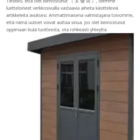
Tiesitkö, että olet kiinnostunut （ 关 键 词 ）, olemme
luetteloineet verkkosivuilla vastaavia aiheita käsitteleviä
artikkeleita avuksesi. Ammattimaisena valmistajana toivomme,
että nämä uutiset voivat auttaa sinua. Jos olet kiinnostunut
oppimaan lisää tuotteesta, ota rohkeasti yhteyttä.