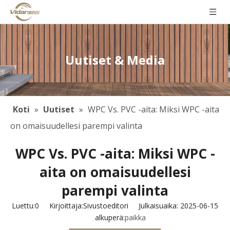
Uutiset & Media
Koti
»
Uutiset
»
WPC Vs. PVC -aita: Miksi WPC -aita
on omaisuudellesi parempi valinta
WPC Vs. PVC -aita: Miksi WPC -
aita on omaisuudellesi
parempi valinta
Luettu:
0
Kirjoittaja:Sivustoeditori Julkaisuaika: 2025-06-15
alkuperä:
paikka