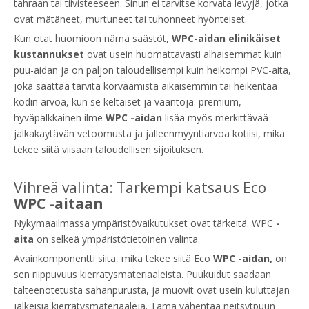
tahraan tai tiivisteeseen. Sinun ei tarvitse korvata levyjä, jotka
ovat mätäneet, murtuneet tai tuhonneet hyönteiset.
Kun otat huomioon nämä säästöt,
WPC-aidan elinikäiset
kustannukset
ovat usein huomattavasti alhaisemmat kuin
puu-aidan ja on paljon taloudellisempi kuin heikompi PVC-aita,
joka saattaa tarvita korvaamista aikaisemmin tai heikentää
kodin arvoa, kun se keltaiset ja vääntöjä. premium,
hyväpalkkainen ilme
WPC -aidan
lisää myös merkittävää
jalkakäytävän vetoomusta ja jälleenmyyntiarvoa kotiisi, mikä
tekee siitä viisaan taloudellisen sijoituksen.
Vihreä valinta: Tarkempi katsaus Eco
WPC -aitaan
Nykymaailmassa ympäristövaikutukset ovat tärkeitä. WPC
-
aita
on selkeä ympäristötietoinen valinta.
Avainkomponentti siitä, mikä tekee siitä Eco
WPC -aidan,
on
sen riippuvuus kierrätysmateriaaleista. Puukuidut saadaan
talteenotetusta sahanpurusta, ja muovit ovat usein kuluttajan
jälkeisiä kierrätysmateriaaleja. Tämä vähentää neitsytpuun