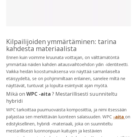
Kilpailijoiden ymmärtäminen: tarina
kahdesta materiaalista
Ennen kuin voimme kruunata voittajan, on välttämätöntä
ymmärtää näiden kahden aitausvaihtoehdon ydin -identiteetti.
Vaikka heidän koostumuksensa voi näyttää samanlaiselta
etäisyydeltä, se on pohjimmiltaan erilainen, sanelee miltä ne
näyttävät, tuntuvat ja lopulta esiintyvät ajan myötä.
Mikä on
WPC -aita
? Mestarillisesti suunniteltu
hybridi
WPC tarkoittaa puumuovaista komposiittia, ja nimi itsessään
paljastaa sen merkittävän luonteen salaisuuden. WPC
-aita
on
edistyksellinen, hybridi -materiaali, joka on suunniteltu
mestarillisesti luonnonpuun kuitujen ja kestävien