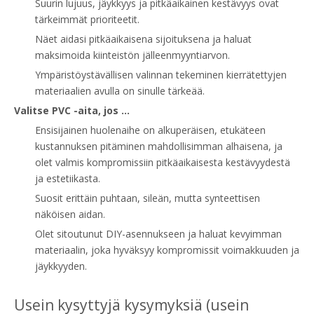
Suurin lujuus, jäykkyys ja pitkäaikainen kestävyys ovat
tärkeimmät prioriteetit.
Näet aidasi pitkäaikaisena sijoituksena ja haluat
maksimoida kiinteistön jälleenmyyntiarvon.
Ympäristöystävällisen valinnan tekeminen kierrätettyjen
materiaalien avulla on sinulle tärkeää.
Valitse PVC -aita, jos ...
Ensisijainen huolenaihe on alkuperäisen, etukäteen
kustannuksen pitäminen mahdollisimman alhaisena, ja
olet valmis kompromissiin pitkäaikaisesta kestävyydestä
ja estetiikasta.
Suosit erittäin puhtaan, sileän, mutta synteettisen
näköisen aidan.
Olet sitoutunut DIY-asennukseen ja haluat kevyimman
materiaalin, joka hyväksyy kompromissit voimakkuuden ja
jäykkyyden.
Usein kysyttyjä kysymyksiä (usein