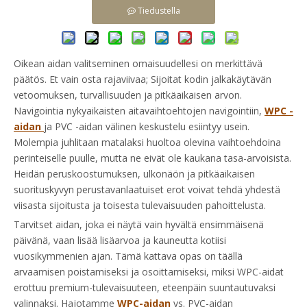
Tiedustella
Oikean aidan valitseminen omaisuudellesi on merkittävä
päätös. Et vain osta rajaviivaa; Sijoitat kodin jalkakäytävän
vetoomuksen, turvallisuuden ja pitkäaikaisen arvon.
Navigointia nykyaikaisten aitavaihtoehtojen navigointiin,
WPC -
aidan
ja PVC -aidan välinen keskustelu esiintyy usein.
Molempia juhlitaan matalaksi huoltoa olevina vaihtoehdoina
perinteiselle puulle, mutta ne eivät ole kaukana tasa-arvoisista.
Heidän peruskoostumuksen, ulkonäön ja pitkäaikaisen
suorituskyvyn perustavanlaatuiset erot voivat tehdä yhdestä
viisasta sijoitusta ja toisesta tulevaisuuden pahoittelusta.
Tarvitset aidan, joka ei näytä vain hyvältä ensimmäisenä
päivänä, vaan lisää lisäarvoa ja kauneutta kotiisi
vuosikymmenien ajan. Tämä kattava opas on täällä
arvaamisen poistamiseksi ja osoittamiseksi, miksi WPC-aidat
erottuu premium-tulevaisuuteen, eteenpäin suuntautuvaksi
valinnaksi. Hajotamme
WPC-aidan
vs. PVC-aidan