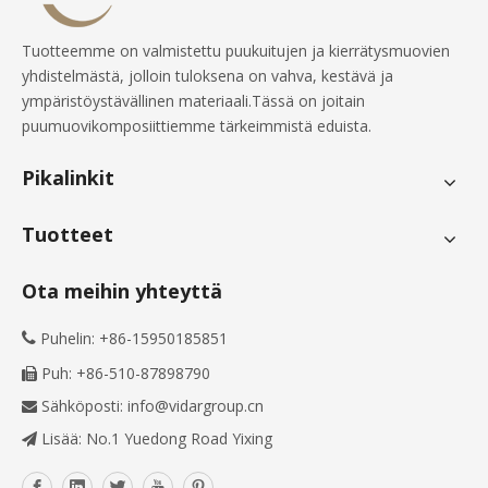
Tuotteemme on valmistettu puukuitujen ja kierrätysmuovien
yhdistelmästä, jolloin tuloksena on vahva, kestävä ja
ympäristöystävällinen materiaali.Tässä on joitain
puumuovikomposiittiemme tärkeimmistä eduista.
Pikalinkit
Tuotteet
Ota meihin yhteyttä
Puhelin: +86-15950185851

Puh: +86-510-87898790

Sähköposti:
info@vidargroup.cn

Lisää: No.1 Yuedong Road Yixing
