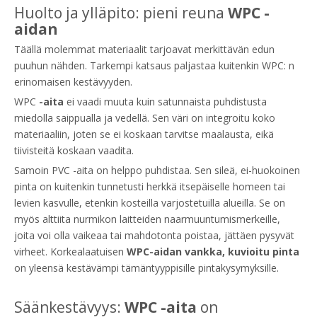
Huolto ja ylläpito: pieni reuna
WPC -
aidan
Täällä molemmat materiaalit tarjoavat merkittävän edun
puuhun nähden. Tarkempi katsaus paljastaa kuitenkin WPC: n
erinomaisen kestävyyden.
WPC
-aita
ei vaadi muuta kuin satunnaista puhdistusta
miedolla saippualla ja vedellä. Sen väri on integroitu koko
materiaaliin, joten se ei koskaan tarvitse maalausta, eikä
tiivisteitä koskaan vaadita.
Samoin PVC -aita on helppo puhdistaa. Sen sileä, ei-huokoinen
pinta on kuitenkin tunnetusti herkkä itsepäiselle homeen tai
levien kasvulle, etenkin kosteilla varjostetuilla alueilla. Se on
myös alttiita nurmikon laitteiden naarmuuntumismerkeille,
joita voi olla vaikeaa tai mahdotonta poistaa, jättäen pysyvät
virheet. Korkealaatuisen
WPC-aidan vankka, kuvioitu pinta
on yleensä kestävämpi tämäntyyppisille pintakysymyksille.
Säänkestävyys:
WPC -aita
on