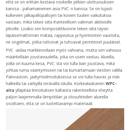
että se on erittäin kestävä roiskeille pitkien ulottuvuuksien
kanssa - pahamaineinen asia PVC: n kanssa. Se on lujasti
kulkevien jalkapallopallojen tai kovien tuulien vaikutuksia
vastaan, mikä tekee siitä ihanteellisen valinnan aktiivisille
pihoille. Lisäksi sen komposiittiluonne tekee siitä täysin
läpäisemättömän mätää, rappeutua ja hyönteisten vaurioita,
ne ongelmat, jotka ruttoivat ja tuhoavat perinteiset puuläiset.
PVC -aidaa markkinoidaan myös vahvana, mutta sen vahvuus
määritellään joustavuudella, joka on usein vastuu. Alueilla,
joilla on kuuma kesä, PVC: stä voi tulla liian joustava, mikä
johtaa ruma vääntymiseen tai tai kumartamaan viestien välillä.
Päinvastoin, jäätymisilmoituksessa se voi tulla hauras ja riski
halkeilla tai särkyillä terävällä iskulla. Korkealaatuinen
WPC-
aita
ylläpitää linnoituksen kaltaista rakenteellista eheyttä
paljon laajemmalla lämpötilan ja olosuhteiden alueella
osoittaen, että se on luotettavampi materiaali.