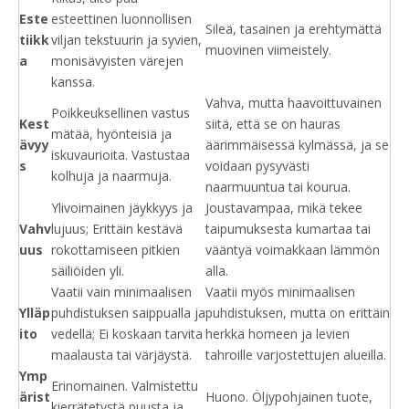
Este
esteettinen luonnollisen
Sileä, tasainen ja erehtymättä
tiikk
viljan tekstuurin ja syvien,
muovinen viimeistely.
a
monisävyisten värejen
kanssa.
Vahva, mutta haavoittuvainen
Poikkeuksellinen vastus
Kest
siitä, että se on hauras
mätää, hyönteisiä ja
ävyy
äärimmäisessä kylmässä, ja se
iskuvaurioita. Vastustaa
s
voidaan pysyvästi
kolhuja ja naarmuja.
naarmuuntua tai kourua.
Ylivoimainen jäykkyys ja
Joustavampaa, mikä tekee
Vahv
lujuus; Erittäin kestävä
taipumuksesta kumartaa tai
uus
rokottamiseen pitkien
vääntyä voimakkaan lämmön
säiliöiden yli.
alla.
Vaatii vain minimaalisen
Vaatii myös minimaalisen
Ylläp
puhdistuksen saippualla ja
puhdistuksen, mutta on erittäin
ito
vedellä; Ei koskaan tarvita
herkkä homeen ja levien
maalausta tai värjäystä.
tahroille varjostettujen alueilla.
Ymp
Erinomainen. Valmistettu
ärist
Huono. Öljypohjainen tuote,
kierrätetystä puusta ja