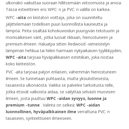
ulkonäkö vaikuttaa suoraan hillitsemään vetoomusta ja arvoa.
Tässä esteettinen ero WPC: n ja PVC: n välillä on karkea.
WPC
-aita
on kiistaton voittaja, joka on suunniteltu
jäljittelemään todellisen puun luonnollista kauneutta ja
lämpöä. Pinta sisältää kohokuvioidun puunjyvän tekstuurin ja
monisäikeisen värit, jotka luovat rikkaan, hienostuneen ja
premium-ilmeen. Haluatpa sitten Redwood -viimeistelyn
lämpimän hehkua tai hiilen harmaan nykyaikaisen tyylikkyyden,
WPC -aita
tarjoaa hyväpalkkaisen estetiikan, joka nostaa
koko kiinteistön.
PVC -aita tarjoaa paljon erilaisen, vähemmän hienostuneen
ilmeen. Se tunnetaan puhtaasta, mutta yksiulotteisesta,
tasaisesta ulkonäöstä. Vaikka se palvelee tarkoitusta niille,
jotka etsivät valkoista aidaa, se säilyttää selvästi muovisen
ilmeen, josta puuttuu
WPC -aidan syvyys, luonne ja
premium -tunne
. Valinta on selkeä:
WPC -aidan
luonnollinen, hyväpalkkainen ilme
verrattuna PVC: n
tasaiseen, synteettiseen ilmeeseen.