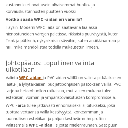
kustannukset ovat usein alhaisemmat huolto- ja
korvauskustannusten puutteen vuoksi.
Voitko saada WPC -aidan eri väreillä?
Täysin. Moderni WPC -aita on saatavana laajassa
hienostuneiden värejen paletissa, rikkaista puurävyistä, kuten
Teak ja pähkinä, nykyaikaisiin sävyihin, kuten antiikkiharmaa ja
hiili, mikä mahdollistaa todella mukautetun ilmeen.
Johtopäätös: Lopullinen valinta
ulkotilaan
Valinta
WPC-aidan
ja PVC-aidan välillä on valinta pitkäaikaisen
laatu- ja lyhytaikaisen, budjettipohjaisen päätöksen välillä. PVC
tarjoaa heikkohuollon ratkaisua, mutta sen mukana tulee
estetiikan, voiman ja ympäristövaikutusten kompromisseja.
WPC
-aita
tulee jatkuvasti erinomaiseksi sijoitukseksi, joka
tuottaa vertaansa vailla kestävyyttä, korkeamman ja
luonnollisen estetiikan ja paljon kestävämmän profiilin.
Valitsemalla
WPC -aidan
, sijoitat mielenrauhaan. Saat puun