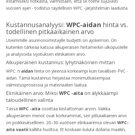
estämiseksi notkasta, varmistaen, että se toimii sujuvasti
vuosien ajan - todistus täydellisen WPC -järjestelmän laadusta.
Kustannusanalyysi:
WPC-aidan
hinta vs.
todellinen pitkäaikainen arvo
Useimmille asunnonomistajille budjetti on ajokerroin. On
kuitenkin tärkeää katsoa alkuperäisen hintamerkin ulkopuolelle
ja analysoida sijoituksen elinikäinen arvo.
Alkuperäinen kustannus: lyhytnäköinen mittari
WPC: n
aidan
hinta on yleensä korkeampi kuin tavallisen PVC -
aidan. Tämä kustannus heijastaa monimutkaisempaa
valmistusprosessia ja materiaalien laatua.
Elinikäinen arvo: Miksi
WPC -aita
on älykkäämpi
taloudellinen valinta
Tässä
WPC -aita
osoittaa kiistattoman arvon. Vaikka
alkuperäinen menot ovat korkeammat, sen pitkäaikainen arvo
on poikkeuksellinen. 20–30-vuotisen elinkaarensa olevan
WPC-
aita vaatii
kalliita huoltoa. Et koskaan kuluta dollaria maaliin,