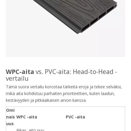
WPC-aita
vs. PVC-aita: Head-to-Head -
vertailu
Tämä suora vertailu korostaa tärkeitä eroja ja tekee selväksi,
mikä aita kohdistuu parhaiten prioriteettien, kuten laadun,
kestävyyden ja pitkäaikaisen arvon kanssa.
Omi
nais
WPC -aita
PVC -aita
uus
Rikas, aito puu