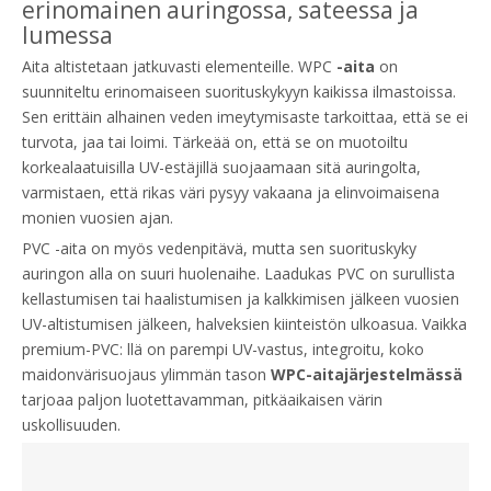
erinomainen auringossa, sateessa ja
lumessa
Aita altistetaan jatkuvasti elementeille. WPC
-aita
on
suunniteltu erinomaiseen suorituskykyyn kaikissa ilmastoissa.
Sen erittäin alhainen veden imeytymisaste tarkoittaa, että se ei
turvota, jaa tai loimi. Tärkeää on, että se on muotoiltu
korkealaatuisilla UV-estäjillä suojaamaan sitä auringolta,
varmistaen, että rikas väri pysyy vakaana ja elinvoimaisena
monien vuosien ajan.
PVC -aita on myös vedenpitävä, mutta sen suorituskyky
auringon alla on suuri huolenaihe. Laadukas PVC on surullista
kellastumisen tai haalistumisen ja kalkkimisen jälkeen vuosien
UV-altistumisen jälkeen, halveksien kiinteistön ulkoasua. Vaikka
premium-PVC: llä on parempi UV-vastus, integroitu, koko
maidonvärisuojaus ylimmän tason
WPC-aitajärjestelmässä
tarjoaa paljon luotettavamman, pitkäaikaisen värin
uskollisuuden.