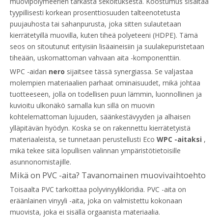
muovipolymeerien tarkasta sekoituksesta. Koostumus sisältää
tyypillisesti korkean prosenttiosuuden talteenotetusta
puujauhosta tai sahanpurusta, joka sitten sulautetaan
kierrätetyillä muovilla, kuten tiheä polyeteeni (HDPE). Tämä
seos on sitoutunut erityisiin lisäaineisiin ja suulakepuristetaan
tiheään, uskomattoman vahvaan aita -komponenttiin.
WPC -aidan
nero
sijaitsee tässä synergiassa. Se valjastaa
molempien materiaalien parhaat ominaisuudet, mikä johtaa
tuotteeseen, jolla on todellisen puun lämmin, luonnollinen ja
kuvioitu ulkonäkö samalla kun sillä on muovin
kohtelemattoman lujuuden, säänkestävyyden ja alhaisen
ylläpitävän hyödyn. Koska se on rakennettu kierrätetyistä
materiaaleista, se tunnetaan perustellusti Eco
WPC -aitaksi
,
mikä tekee siitä lopullisen valinnan ympäristötietoisille
asunnonomistajille.
Mikä on PVC -aita? Tavanomainen muovivaihtoehto
Toisaalta PVC tarkoittaa polyvinyylikloridia. PVC -aita on
eräänlainen vinyyli -aita, joka on valmistettu kokonaan
muovista, joka ei sisällä orgaanista materiaalia.