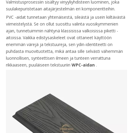
Valmistusprosessiin sisältyy vinyyliyhdisteen luominen, joka
suulakepuristetaan aitajärjestelmän eri komponentteihin.
PVC -aidat tunnetaan yhtenäisestä, sileästä ja usein kiiltävästä
viimeistelystä. Se on ollut suosittu valinta vuosikymmenien
ajan, tunnetuimmin nähtynä klassisissa valkoisissa piketti -
aitoissa. Vaikka edistysaskeleet ovat ottaneet käyttöön
enemmän värejä ja tekstuureja, sen ydin-identiteetti on
puhdasta muovituotetta, mikä antaa sille selvästi vähemmän
luonnollisen, synteettisen ilmeen ja tunteen verrattuna
rikkaaseen, puuläiseen tekstuuriin
WPC-aidan
.