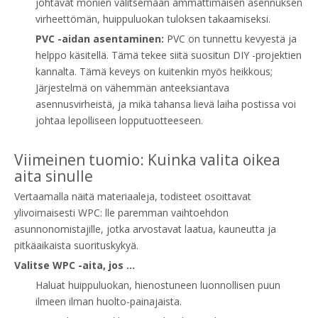
johtavat monien valitsemaan ammattimaisen asennuksen
virheettömän, huippuluokan tuloksen takaamiseksi.
PVC -aidan asentaminen:
PVC on tunnettu kevyestä ja
helppo käsitellä. Tämä tekee siitä suositun DIY -projektien
kannalta. Tämä keveys on kuitenkin myös heikkous;
Järjestelmä on vähemmän anteeksiantava
asennusvirheistä, ja mikä tahansa lievä laiha postissa voi
johtaa lepolliseen lopputuotteeseen.
Viimeinen tuomio: Kuinka valita oikea
aita sinulle
Vertaamalla näitä materiaaleja, todisteet osoittavat
ylivoimaisesti WPC: lle paremman vaihtoehdon
asunnonomistajille, jotka arvostavat laatua, kauneutta ja
pitkäaikaista suorituskykyä.
Valitse WPC -aita, jos ...
Haluat huippuluokan, hienostuneen luonnollisen puun
ilmeen ilman huolto-painajaista.