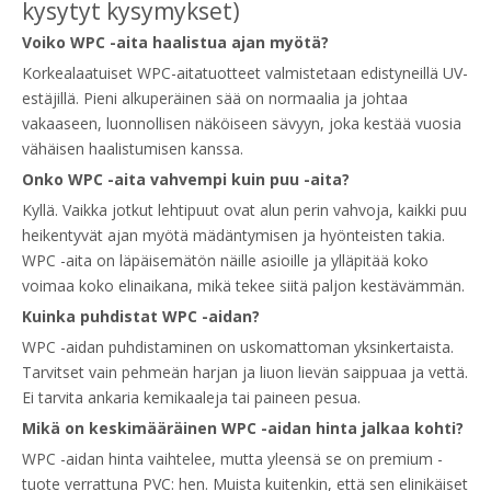
kysytyt kysymykset)
Voiko WPC -aita haalistua ajan myötä?
Korkealaatuiset WPC-aitatuotteet valmistetaan edistyneillä UV-
estäjillä. Pieni alkuperäinen sää on normaalia ja johtaa
vakaaseen, luonnollisen näköiseen sävyyn, joka kestää vuosia
vähäisen haalistumisen kanssa.
Onko WPC -aita vahvempi kuin puu -aita?
Kyllä. Vaikka jotkut lehtipuut ovat alun perin vahvoja, kaikki puu
heikentyvät ajan myötä mädäntymisen ja hyönteisten takia.
WPC -aita on läpäisemätön näille asioille ja ylläpitää koko
voimaa koko elinaikana, mikä tekee siitä paljon kestävämmän.
Kuinka puhdistat WPC -aidan?
WPC -aidan puhdistaminen on uskomattoman yksinkertaista.
Tarvitset vain pehmeän harjan ja liuon lievän saippuaa ja vettä.
Ei tarvita ankaria kemikaaleja tai paineen pesua.
Mikä on keskimääräinen WPC -aidan hinta jalkaa kohti?
WPC -aidan hinta vaihtelee, mutta yleensä se on premium -
tuote verrattuna PVC: hen. Muista kuitenkin, että sen elinikäiset