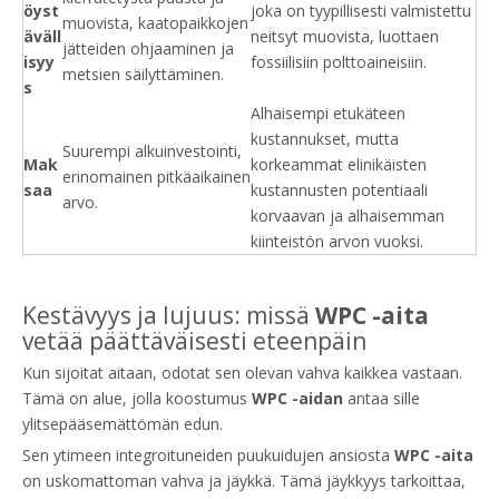
öyst
joka on tyypillisesti valmistettu
muovista, kaatopaikkojen
äväll
neitsyt muovista, luottaen
jätteiden ohjaaminen ja
isyy
fossiilisiin polttoaineisiin.
metsien säilyttäminen.
s
Alhaisempi etukäteen
kustannukset, mutta
Suurempi alkuinvestointi,
Mak
korkeammat elinikäisten
erinomainen pitkäaikainen
saa
kustannusten potentiaali
arvo.
korvaavan ja alhaisemman
kiinteistön arvon vuoksi.
Kestävyys ja lujuus: missä
WPC -aita
vetää päättäväisesti eteenpäin
Kun sijoitat aitaan, odotat sen olevan vahva kaikkea vastaan.
Tämä on alue, jolla koostumus
WPC -aidan
antaa sille
ylitsepääsemättömän edun.
Sen ytimeen integroituneiden puukuidujen ansiosta
WPC -aita
on uskomattoman vahva ja jäykkä. Tämä jäykkyys tarkoittaa,