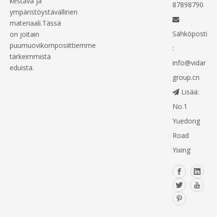
kestävä ja
87898790
ympäristöystävällinen

materiaali.Tässä
Sähköposti
on joitain
puumuovikomposiittiemme
:
tärkeimmistä
info@vidar
eduista.
group.cn
Lisää:

No.1
Yuedong
Road
Yixing