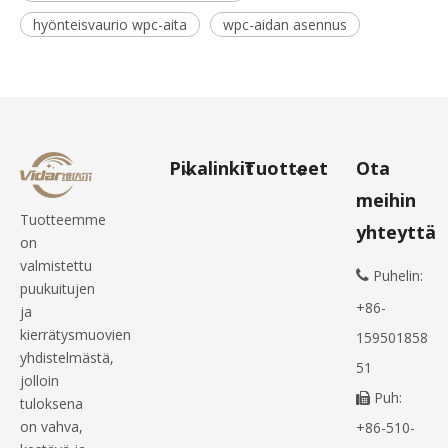
hyönteisvaurio wpc-aita
wpc-aidan asennus
Pikalinkit
Tuotteet
Ota
meihin
Tuotteemme
yhteyttä
on
valmistettu
Puhelin:

puukuitujen
+86-
ja
kierrätysmuovien
159501858
yhdistelmästä,
51
jolloin
Puh:

tuloksena
on vahva,
+86-510-