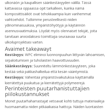
ulkonäön ja kaupallisen säänkestävyyden välillä. Tässä
kattavassa oppaassa opit tarkalleen, kuinka nämä
komposiittisäiliöt ovat tehokkaampia kuin vanhemmat
vaihtoehdot. Tutkimme perusteellisesti niiden
ydinominaisuuksia, ympäristöhyötyjä ja käytännön
asennusvaatimuksia. Löydät myös olennaiset tekijät, joita
tarvitaan arvioidaksesi toimittajia seuraavaa suurta
ulkoiluprojektiasi varten.
Avaimet takeawayt
Kestävyys:
WPC eliminoi luonnonpuuhun liittyvän lahoamisen,
sirpaloitumisen ja tuholaisten haavoittuvuuden.
Säänkestävyys:
Suunniteltu lämmönkestävyyteen, joka
kestää sekä pakkashalkeilua että kesän vääntymistä.
Kestävyys:
Vähentää ympäristövaikutuksia käyttämällä
kierrätettyä puukuitua ja kierrätettyjä polymeerejä.
Perinteisten puutarhanistuttajien
piilokustannukset
Monet puutarhaharrastajat vetoavat kohti tuttuja materiaaleja
huomaamatta niiden pitkäaikaisia ​​haittoja. Näiden luontaisten