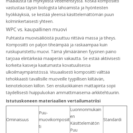
maalausta tai myrkyllistä vedeneristystä. Koska komposiitti
vastustaa täysin biologista lahoamista ja hyönteisten
hyökkäyksiä, se kestää yleensä käsittelemättömän puun
kolminkertaisesti yhteen.
WPC vs. kaupallinen muovi
Puhtaista muovisäiliöistä puuttuu riittävä massa ja tiheys.
Komposiitti on paljon tiheämpää ja raskaampaa kuin
ruiskupuristettu muovi. Tämä ylimääräinen fyysinen paino
tarjoaa elintärkeää maaperän vakautta. Se estää aktiivisesti
korkeita kasveja kaatumasta kovatuulisessa
ulkoilmaympäristössä. Visuaalisesti komposiitti välttää
tehokkaasti tavallisille muoveille tyypillisen kiiltävän,
keinotekoisen kiillon. Sen ensiluokkainen mattapinta sopii
täydellisesti huippuluokan ammattimaisema-arkkitehtuuriin.
Istutuskoneen materiaalien vertailumatriisi
Luonnonmukain
Puu-
en
Ominaisuus
muovikomposiit
Standardi
Käsittelemätön
ti
Puu