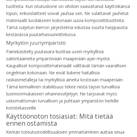
tuotteita. Kun istutuskone on vihdoin saavuttanut käyttöikänsä
lopun, erikoislaitteet voivat jauhaa sen. Ne sulattavat jauhetut
materiaalit luodakseen kokonaan uusia komposiittituotteita.
Tämä suljetun kierron järjestelmä edustaa suurta harppausta
kestävässä puutarhasuunnittelussa.
Myrkytön juuriympäristö
Painekäsitelty puutavara liuottaa usein myrkyllisiä
säilöntäaineita ympäröivään maaperään ajan myötä.
Kaupalliset komposiittimateriaalit välttävät tämän vaarallisen
ongelman kokonaan. Ne eivät liukene haitallisia
raskasmetalleja tai myrkyllisiä aineita kosteaan maaperään.
Tämä kemiallinen stabiilisuus tekee niistä täysin turvallisia
luonnonmukaiseen vihannesviljelyyn. Ne tarjoavat myös
uskomattoman turvallisen ja puhtaan ympäristön herkille
koristekasveille.
Käyttöönoton tosiasiat: Mitä tietää
ennen ostamista
Kentän toteutustodellisuuksien ymmärtäminen auttaa sinua