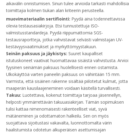
aikavälin onnistumisen. Sinun tulee arvioida tarkasti mahdollisia
toimittajia kolmen tiukan alan kriteerin perusteella.
muovimateriaalin sertifiointi:
Pyydä aina todennettavissa
olevia testausasiakirjoja. Etsi tunnustettuja ISO-
valmistusstandardeja. Pyydä riippumattomia SGS-
testausraportteja, jotka vahvistavat selvästi valmistajan UV-
kestävyysvaatimukset ja myrkyttömyystakuun.
Seinän paksuus ja jäykistys:
Suuret kaupalliset
istutuskoneet vaativat huomattavaa sisäistä vahvistusta. Arvioi
fyysinen seinämän paksuus huolellisesti ennen ostamista.
Ulkokäyttöä varten paneelin paksuus on vähintään 15 mm.
Varmista, että sisäinen rakenne sisältää piilotetut kulmat, jotta
maaperän kausilaajeneminen voidaan käsitellä turvallisesti.
Takuu:
Luotettava, kokenut toimittaja tarjoaa jäsennellyn,
helposti ymmärrettävän takuuasiakirjan. Tämän sopimuksen
tulisi kattaa nimenomaisesti rakenteelliset viat, syvä
mätäneminen ja odottamaton halkeilu. Sen on myös
suojattava sijoitustasi vakavalta, luonnottomalta värin
haalistumista odotetun alkuperäisen asettumisajan