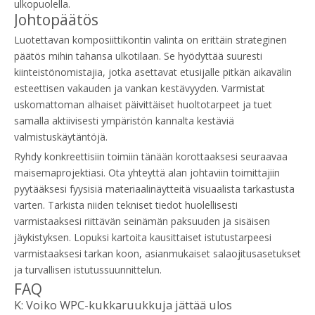
ulkopuolella.
Johtopäätös
Luotettavan komposiittikontin valinta on erittäin strateginen
päätös mihin tahansa ulkotilaan. Se hyödyttää suuresti
kiinteistönomistajia, jotka asettavat etusijalle pitkän aikavälin
esteettisen vakauden ja vankan kestävyyden. Varmistat
uskomattoman alhaiset päivittäiset huoltotarpeet ja tuet
samalla aktiivisesti ympäristön kannalta kestäviä
valmistuskäytäntöjä.
Ryhdy konkreettisiin toimiin tänään korottaaksesi seuraavaa
maisemaprojektiasi. Ota yhteyttä alan johtaviin toimittajiin
pyytääksesi fyysisiä materiaalinäytteitä visuaalista tarkastusta
varten. Tarkista niiden tekniset tiedot huolellisesti
varmistaaksesi riittävän seinämän paksuuden ja sisäisen
jäykistyksen. Lopuksi kartoita kausittaiset istutustarpeesi
varmistaaksesi tarkan koon, asianmukaiset salaojitusasetukset
ja turvallisen istutussuunnittelun.
FAQ
K: Voiko WPC-kukkaruukkuja jättää ulos