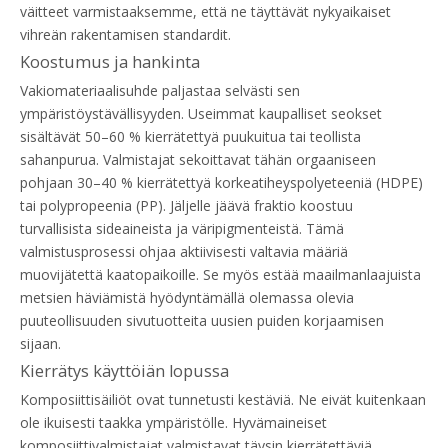
väitteet varmistaaksemme, että ne täyttävät nykyaikaiset
vihreän rakentamisen standardit.
Koostumus ja hankinta
Vakiomateriaalisuhde paljastaa selvästi sen
ympäristöystävällisyyden. Useimmat kaupalliset seokset
sisältävät 50–60 % kierrätettyä puukuitua tai teollista
sahanpurua. Valmistajat sekoittavat tähän orgaaniseen
pohjaan 30–40 % kierrätettyä korkeatiheyspolyeteeniä (HDPE)
tai polypropeenia (PP). Jäljelle jäävä fraktio koostuu
turvallisista sideaineista ja väripigmenteistä. Tämä
valmistusprosessi ohjaa aktiivisesti valtavia määriä
muovijätettä kaatopaikoille. Se myös estää maailmanlaajuista
metsien häviämistä hyödyntämällä olemassa olevia
puuteollisuuden sivutuotteita uusien puiden korjaamisen
sijaan.
Kierrätys käyttöiän lopussa
Komposiittisäiliöt ovat tunnetusti kestäviä. Ne eivät kuitenkaan
ole ikuisesti taakka ympäristölle. Hyvämaineiset
komposiittivalmistajat valmistavat täysin kierrätettäviä