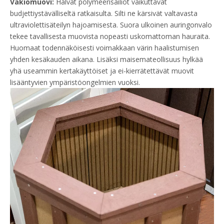
Vakiomuovi:
Halvat polymeerisäiliöt vaikuttavat
budjettiystävälliseltä ratkaisulta. Silti ne kärsivät valtavasta
ultraviolettisäteilyn hajoamisesta. Suora ulkoinen auringonvalo
tekee tavallisesta muovista nopeasti uskomattoman hauraita.
Huomaat todennäköisesti voimakkaan värin haalistumisen
yhden kesäkauden aikana. Lisäksi maisemateollisuus hylkää
yhä useammin kertakäyttöiset ja ei-kierrätettävät muovit
lisääntyvien ympäristöongelmien vuoksi.