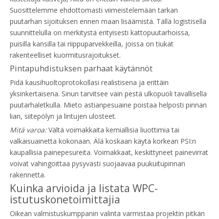
Suosittelemme ehdottomasti viimeistelemään tarkan
puutarhan sijoituksen ennen maan lisäämistä. Tällä logistisella
suunnittelulla on merkitystä erityisesti kattopuutarhoissa,
puisilla kansilla tai riippuparvekkeilla, joissa on tiukat
rakenteelliset kuormitusrajoitukset.
Pintapuhdistuksen parhaat käytännöt
Pidä kausihuoltoprotokollasi realistisena ja erittäin
yksinkertaisena. Sinun tarvitsee vain pestä ulkopuoli tavallisella
puutarhaletkulla. Mieto astianpesuaine poistaa helposti pinnan
lian, siitepölyn ja lintujen ulosteet.
Mitä varoa:
Vältä voimakkaita kemiallisia liuottimia tai
valkaisuainetta kokonaan. Älä koskaan käytä korkean PSI:n
kaupallisia painepesureita. Voimakkaat, keskittyneet painevirrat
voivat vahingoittaa pysyvästi suojaavaa puukuitupinnan
rakennetta.
Kuinka arvioida ja listata WPC-
istutuskonetoimittajia
Oikean valmistuskumppanin valinta varmistaa projektin pitkän