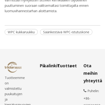
varmistaa myrkyllisten sitovien kemikaalien täydellinen
puuttuminen suoraan valitsemaltasi toimittajalta ennen
luomuvihannestarhan aloittamista.
WPC kukkaruukku
Säänkestävä WPC-istutuskone
Pikalinkit
Tuotteet
Ota
meihin
Tuotteemme
yhteyttä
on
valmistettu
Puhelin:

puukuitujen
+86-
ja
kierrätysmuovien