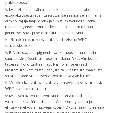
pakkasessa?
V: Kyllä. Niiden erittäin alhainen kosteuden absorptionopeus
estää aktiivisesti veden tunkeutumisen säiliön seiniin. Tämä
eliminoi rajuja laajenemis- ja supistumisvaurioita, jotka
tunnetaan yleisesti routahalkeiluna, joka usein tuhoaa
perinteiset savi- ja betoniruukut ankarina talvina.
K: Pitääkö minun maalata tai tiivistää WPC-
istutuskone?
V: Ei. Valmistajat esipigmentoivat komposiittimateriaalin
suoraan lämpöpuristusprosessin aikana. Rikas väri leviää
tasaisesti koko tuotteen läpi. Näin ollen se ei vaadi
tiivistämistä, kemiallista värjäystä tai vuosittaista maalausta
säilyttääkseen visuaalisen vetovoimansa ajan kuluessa.
K: Voinko kasvattaa syötäviä kasveja ja vihanneksia
WPC-kukkaruukussa?
V: Kyllä. Voit kasvattaa syötäviä tuotteita turvallisesti, jos
valmistaja käyttää käsittelemätöntä kierrätyspuuta ja
elintarvikekelpoisia muoveja, kuten HDPE:tä. Sinun tulee aina