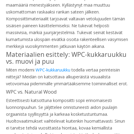
maamääriä menestyäkseen. Kyllästynyt maa muuttuu
uskomattoman raskaaksi rankan sateen jälkeen.
Komposiittimateriaalit tarjoavat valtavan vetolujuuden tämän
sisäisen paineen käsittelemiseksi. Ne tukevat helposti
massiivisia, märkiä juurijärjestelmiä. Tukevat seinät kestävät
kumartumista ulospäin eivätkä osoita rakenteellisen väsymisen
merkkejä vuosikymmenten jatkuvan käytön aikana.
Materiaalien esittely: WPC-kukkaruukku
vs. muovi ja puu
Miten moderni
WPC-kukkaruukku
todella vertaa perinteisiin
niittejä? Meidän on katsottava alkuperäistä visuaalista
vetovoimaa pidemmälle ymmärtääksemme toiminnalliset erot.
WPC vs. Natural Wood
Esteettisesti katsottuna komposiitti sopii erinomaisesti
luonnonpuuhun. Se jäljittelee onnistuneesti aidon puulajin
orgaanista syyllisyyttä ja karkeaa kosketustuntumaa.
Huoltovaatimukset vaihtelevat kuitenkin huomattavasti. Sinun
ei tarvitse tehdä vuosittaista hiontaa, kovaa kemiallista