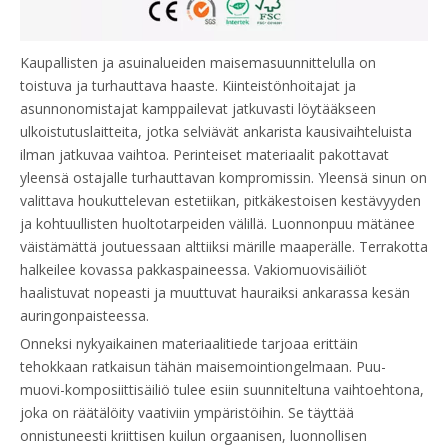
Kaupallisten ja asuinalueiden maisemasuunnittelulla on
toistuva ja turhauttava haaste. Kiinteistönhoitajat ja
asunnonomistajat kamppailevat jatkuvasti löytääkseen
ulkoistutuslaitteita, jotka selviävät ankarista kausivaihteluista
ilman jatkuvaa vaihtoa. Perinteiset materiaalit pakottavat
yleensä ostajalle turhauttavan kompromissin. Yleensä sinun on
valittava houkuttelevan estetiikan, pitkäkestoisen kestävyyden
ja kohtuullisten huoltotarpeiden välillä. Luonnonpuu mätänee
väistämättä joutuessaan alttiiksi märille maaperälle. Terrakotta
halkeilee kovassa pakkaspaineessa. Vakiomuovisäiliöt
haalistuvat nopeasti ja muuttuvat hauraiksi ankarassa kesän
auringonpaisteessa.
Onneksi nykyaikainen materiaalitiede tarjoaa erittäin
tehokkaan ratkaisun tähän maisemointiongelmaan. Puu-
muovi-komposiittisäiliö tulee esiin suunniteltuna vaihtoehtona,
joka on räätälöity vaativiin ympäristöihin. Se täyttää
onnistuneesti kriittisen kuilun orgaanisen, luonnollisen