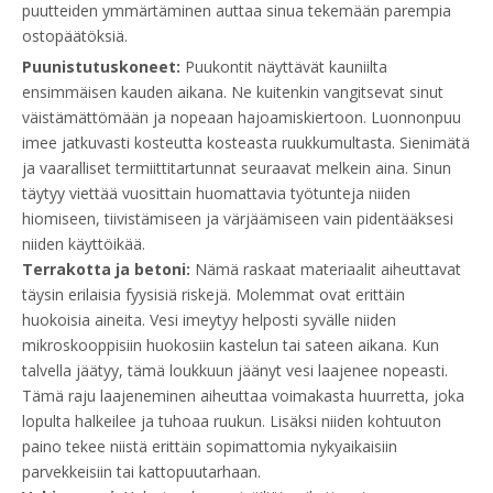
puutteiden ymmärtäminen auttaa sinua tekemään parempia
ostopäätöksiä.
Puunistutuskoneet:
Puukontit näyttävät kauniilta
ensimmäisen kauden aikana. Ne kuitenkin vangitsevat sinut
väistämättömään ja nopeaan hajoamiskiertoon. Luonnonpuu
imee jatkuvasti kosteutta kosteasta ruukkumultasta. Sienimätä
ja vaaralliset termiittitartunnat seuraavat melkein aina. Sinun
täytyy viettää vuosittain huomattavia työtunteja niiden
hiomiseen, tiivistämiseen ja värjäämiseen vain pidentääksesi
niiden käyttöikää.
Terrakotta ja betoni:
Nämä raskaat materiaalit aiheuttavat
täysin erilaisia ​​fyysisiä riskejä. Molemmat ovat erittäin
huokoisia aineita. Vesi imeytyy helposti syvälle niiden
mikroskooppisiin huokosiin kastelun tai sateen aikana. Kun
talvella jäätyy, tämä loukkuun jäänyt vesi laajenee nopeasti.
Tämä raju laajeneminen aiheuttaa voimakasta huurretta, joka
lopulta halkeilee ja tuhoaa ruukun. Lisäksi niiden kohtuuton
paino tekee niistä erittäin sopimattomia nykyaikaisiin
parvekkeisiin tai kattopuutarhaan.