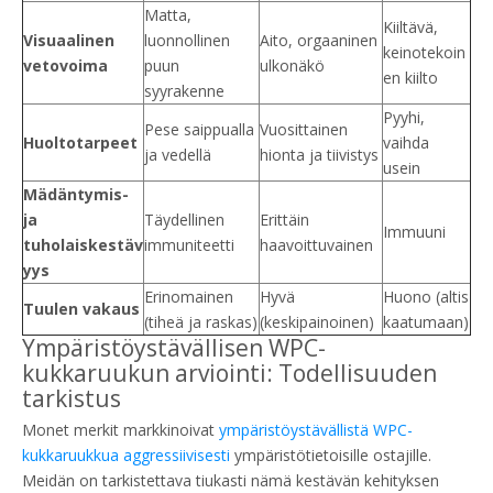
Matta,
Kiiltävä,
Visuaalinen
luonnollinen
Aito, orgaaninen
keinotekoin
vetovoima
puun
ulkonäkö
en kiilto
syyrakenne
Pyyhi,
Pese saippualla
Vuosittainen
Huoltotarpeet
vaihda
ja vedellä
hionta ja tiivistys
usein
Mädäntymis-
ja
Täydellinen
Erittäin
Immuuni
tuholaiskestäv
immuniteetti
haavoittuvainen
yys
Erinomainen
Hyvä
Huono (altis
Tuulen vakaus
(tiheä ja raskas)
(keskipainoinen)
kaatumaan)
Ympäristöystävällisen WPC-
kukkaruukun arviointi: Todellisuuden
tarkistus
Monet merkit markkinoivat
ympäristöystävällistä WPC-
kukkaruukkua aggressiivisesti
ympäristötietoisille ostajille.
Meidän on tarkistettava tiukasti nämä kestävän kehityksen