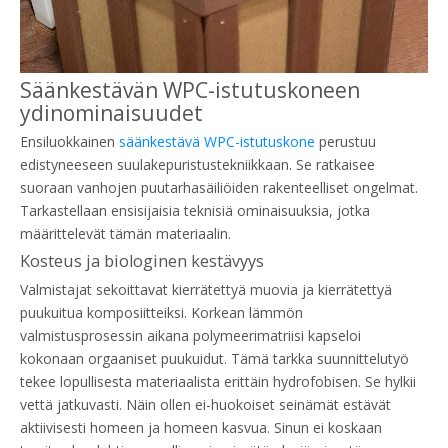
Säänkestävän WPC-istutuskoneen
ydinominaisuudet
Ensiluokkainen
säänkestävä WPC-istutuskone
perustuu
edistyneeseen suulakepuristustekniikkaan. Se ratkaisee
suoraan vanhojen puutarhasäiliöiden rakenteelliset ongelmat.
Tarkastellaan ensisijaisia ​​teknisiä ominaisuuksia, jotka
määrittelevät tämän materiaalin.
Kosteus ja biologinen kestävyys
Valmistajat sekoittavat kierrätettyä muovia ja kierrätettyä
puukuitua komposiitteiksi. Korkean lämmön
valmistusprosessin aikana polymeerimatriisi kapseloi
kokonaan orgaaniset puukuidut. Tämä tarkka suunnittelutyö
tekee lopullisesta materiaalista erittäin hydrofobisen. Se hylkii
vettä jatkuvasti. Näin ollen ei-huokoiset seinämät estävät
aktiivisesti homeen ja homeen kasvua. Sinun ei koskaan