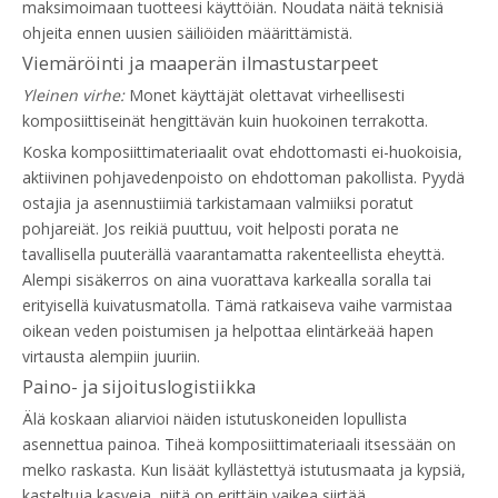
maksimoimaan tuotteesi käyttöiän. Noudata näitä teknisiä
ohjeita ennen uusien säiliöiden määrittämistä.
Viemäröinti ja maaperän ilmastustarpeet
Yleinen virhe:
Monet käyttäjät olettavat virheellisesti
komposiittiseinät hengittävän kuin huokoinen terrakotta.
Koska komposiittimateriaalit ovat ehdottomasti ei-huokoisia,
aktiivinen pohjavedenpoisto on ehdottoman pakollista. Pyydä
ostajia ja asennustiimiä tarkistamaan valmiiksi poratut
pohjareiät. Jos reikiä puuttuu, voit helposti porata ne
tavallisella puuterällä vaarantamatta rakenteellista eheyttä.
Alempi sisäkerros on aina vuorattava karkealla soralla tai
erityisellä kuivatusmatolla. Tämä ratkaiseva vaihe varmistaa
oikean veden poistumisen ja helpottaa elintärkeää hapen
virtausta alempiin juuriin.
Paino- ja sijoituslogistiikka
Älä koskaan aliarvioi näiden istutuskoneiden lopullista
asennettua painoa. Tiheä komposiittimateriaali itsessään on
melko raskasta. Kun lisäät kyllästettyä istutusmaata ja kypsiä,
kasteltuja kasveja, niitä on erittäin vaikea siirtää.