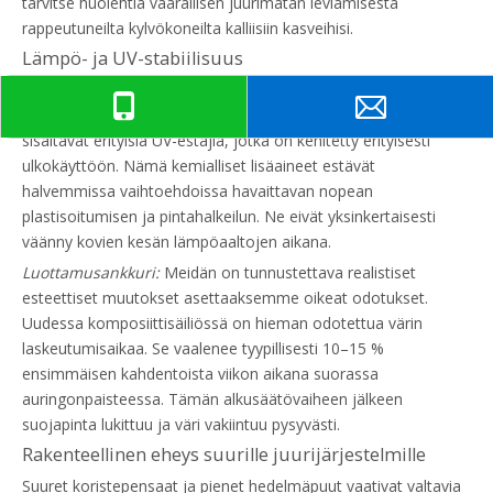
tarvitse huolehtia vaarallisen juurimätän leviämisestä
rappeutuneilta kylvökoneilta kalliisiin kasveihisi.
Lämpö- ja UV-stabiilisuus
Komposiittiistutuskoneilla on uskomattoman laaja
käyttölämpötila-alue. Korkealaatuiset polymeeriseokset
sisältävät erityisiä UV-estäjiä, jotka on kehitetty erityisesti
ulkokäyttöön. Nämä kemialliset lisäaineet estävät
halvemmissa vaihtoehdoissa havaittavan nopean
plastisoitumisen ja pintahalkeilun. Ne eivät yksinkertaisesti
väänny kovien kesän lämpöaaltojen aikana.
Luottamusankkuri:
Meidän on tunnustettava realistiset
esteettiset muutokset asettaaksemme oikeat odotukset.
Uudessa komposiittisäiliössä on hieman odotettua värin
laskeutumisaikaa. Se vaalenee tyypillisesti 10–15 %
ensimmäisen kahdentoista viikon aikana suorassa
auringonpaisteessa. Tämän alkusäätövaiheen jälkeen
suojapinta lukittuu ja väri vakiintuu pysyvästi.
Rakenteellinen eheys suurille juurijärjestelmille
Suuret koristepensaat ja pienet hedelmäpuut vaativat valtavia