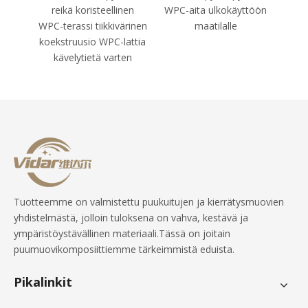
reikä koristeellinen
WPC-aita ulkokäyttöön
su
WPC-terassi tiikkivärinen
maatilalle
Ka
koekstruusio WPC-lattia
kävelytietä varten
Tuotteemme on valmistettu puukuitujen ja kierrätysmuovien
yhdistelmästä, jolloin tuloksena on vahva, kestävä ja
ympäristöystävällinen materiaali.Tässä on joitain
puumuovikomposiittiemme tärkeimmistä eduista.
Pikalinkit