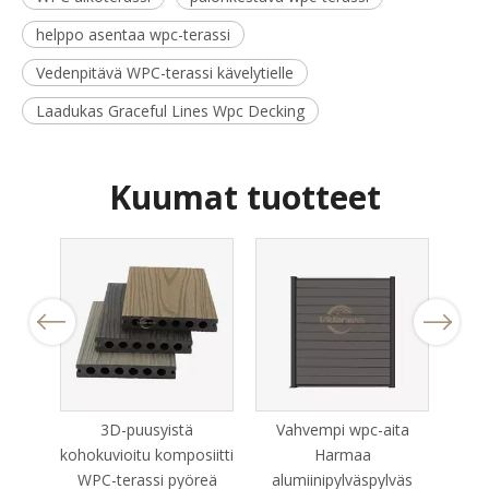
helppo asentaa wpc-terassi
Vedenpitävä WPC-terassi kävelytielle
Laadukas Graceful Lines Wpc Decking
Kuumat tuotteet
Previous
Next
3D-puusyistä
Vahvempi wpc-aita
WPC 
WPC-
kohokuvioitu komposiitti
Harmaa
R
WPC-terassi pyöreä
alumiinipylväspylväs
Mai