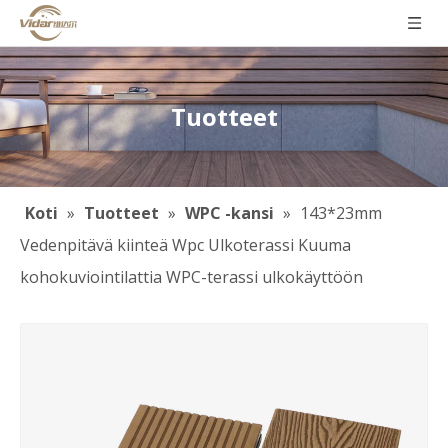
Tuotteet
Koti
»
Tuotteet
»
WPC -kansi
»
143*23mm
Vedenpitävä kiinteä Wpc Ulkoterassi Kuuma
kohokuviointilattia WPC-terassi ulkokäyttöön