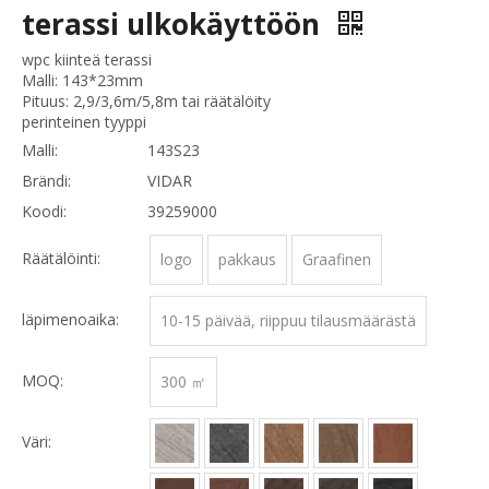
terassi ulkokäyttöön
wpc kiinteä terassi
Malli: 143*23mm
Pituus: 2,9/3,6m/5,8m tai räätälöity
perinteinen tyyppi
Malli:
143S23
Brändi:
VIDAR
Koodi:
39259000
Räätälöinti:
logo
pakkaus
Graafinen
läpimenoaika:
10-15 päivää, riippuu tilausmäärästä
MOQ:
300 ㎡
Väri: